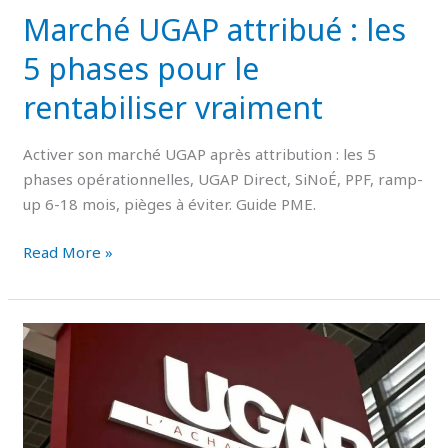
Marché UGAP attribué : les
vraiment
5 phases pour le
rentabiliser vraiment
Activer son marché UGAP après attribution : les 5
phases opérationnelles, UGAP Direct, SiNoÉ, PPF, ramp-
up 6-18 mois, pièges à éviter. Guide PME.
Read More »
Programme
Croissance
PME
UGAP
: