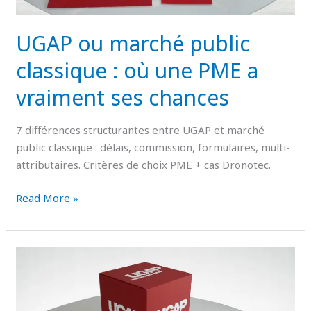
ses
chances
UGAP ou marché public
classique : où une PME a
vraiment ses chances
7 différences structurantes entre UGAP et marché
public classique : délais, commission, formulaires, multi-
attributaires. Critères de choix PME + cas Dronotec.
Read More »
Candidature
UGAP
:
la