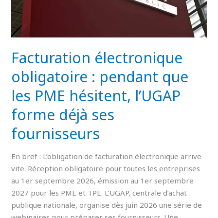
les
PME
hésitent,
l’UGAP
Facturation électronique
forme
déjà
obligatoire : pendant que
ses
les PME hésitent, l’UGAP
fournisseurs
forme déjà ses
fournisseurs
En bref : L’obligation de facturation électronique arrive
vite. Réception obligatoire pour toutes les entreprises
au 1er septembre 2026, émission au 1er septembre
2027 pour les PME et TPE. L’UGAP, centrale d’achat
publique nationale, organise dès juin 2026 une série de
webinaires pour préparer ses fournisseurs. Une