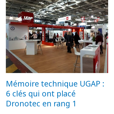
technique
UGAP
:
6
clés
qui
ont
placé
Dronotec
en
rang
1
Mémoire technique UGAP :
6 clés qui ont placé
Dronotec en rang 1