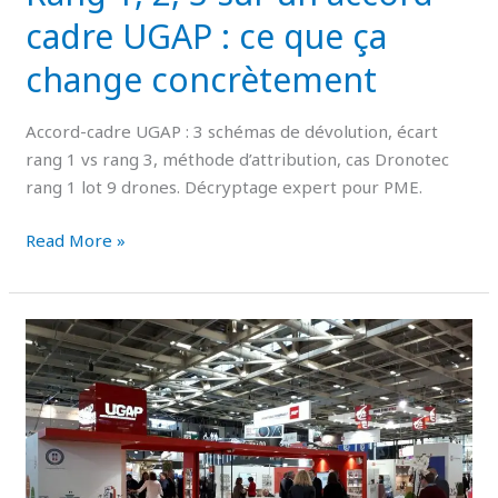
que
cadre UGAP : ce que ça
ça
change concrètement
change
concrètement
Accord-cadre UGAP : 3 schémas de dévolution, écart
rang 1 vs rang 3, méthode d’attribution, cas Dronotec
rang 1 lot 9 drones. Décryptage expert pour PME.
Read More »
Questionnaire
RSE
UGAP
:
ce
que
les