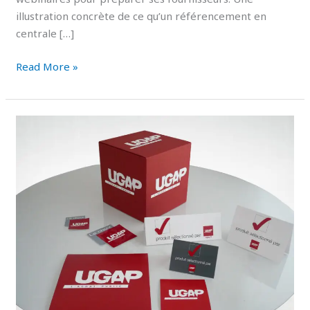
illustration concrète de ce qu’un référencement en
centrale […]
Read More »
UGAP
ou
marché
public
classique
:
où
une
PME
a
vraiment