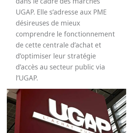
dans le cadre des marchés
UGAP. Elle s’adresse aux PME
désireuses de mieux
comprendre le fonctionnement
de cette centrale d’achat et
d’optimiser leur stratégie
d’accès au secteur public via
l’UGAP.
Facturation
électronique
obligatoire
:
pendant
que