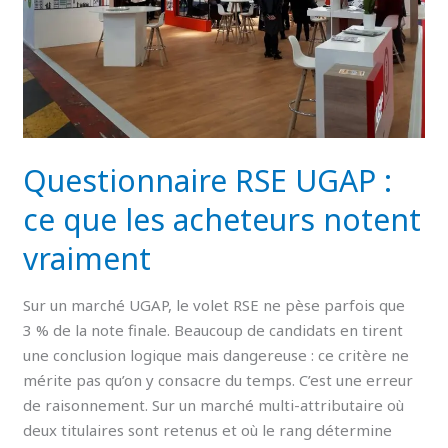
acheteurs
notent
vraiment
Questionnaire RSE UGAP :
ce que les acheteurs notent
vraiment
Sur un marché UGAP, le volet RSE ne pèse parfois que
3 % de la note finale. Beaucoup de candidats en tirent
une conclusion logique mais dangereuse : ce critère ne
mérite pas qu’on y consacre du temps. C’est une erreur
de raisonnement. Sur un marché multi-attributaire où
deux titulaires sont retenus et où le rang détermine