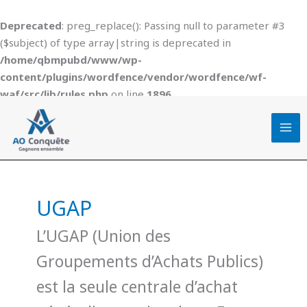
Aller
au
Deprecated
: preg_replace(): Passing null to parameter #3
contenu
($subject) of type array|string is deprecated in
/home/qbmpubd/www/wp-
content/plugins/wordfence/vendor/wordfence/wf-
waf/src/lib/rules.php
on line
1896
UGAP
L’UGAP (Union des
Groupements d’Achats Publics)
est la seule centrale d’achat