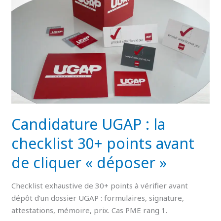
checklist
30+
points
avant
de
cliquer
« déposer »
Candidature UGAP : la
checklist 30+ points avant
de cliquer « déposer »
Checklist exhaustive de 30+ points à vérifier avant
dépôt d’un dossier UGAP : formulaires, signature,
attestations, mémoire, prix. Cas PME rang 1.