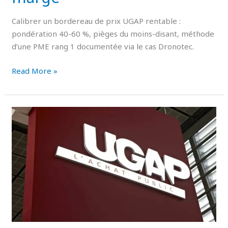
Calibrer un bordereau de prix UGAP rentable :
pondération 40-60 %, pièges du moins-disant, méthode
d’une PME rang 1 documentée via le cas Dronotec.
Read More »
Marché
UGAP
attribué
:
les
5
phases
pour
le
rentabiliser