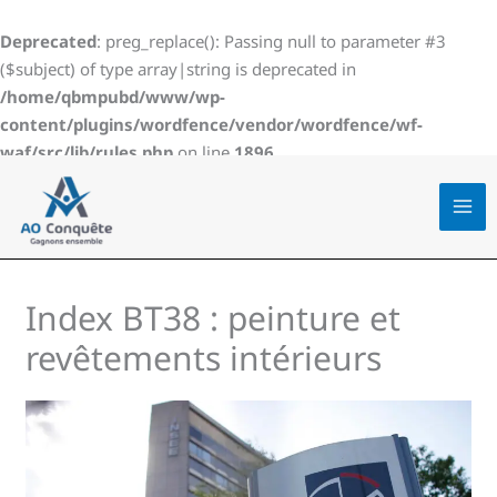
Aller
au
Deprecated
: preg_replace(): Passing null to parameter #3
contenu
($subject) of type array|string is deprecated in
/home/qbmpubd/www/wp-
content/plugins/wordfence/vendor/wordfence/wf-
waf/src/lib/rules.php
on line
1896
Index BT38 : peinture et
revêtements intérieurs