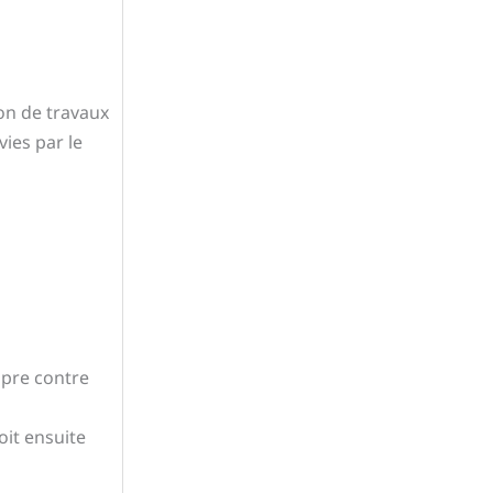
on de travaux
ies par le
opre contre
oit ensuite