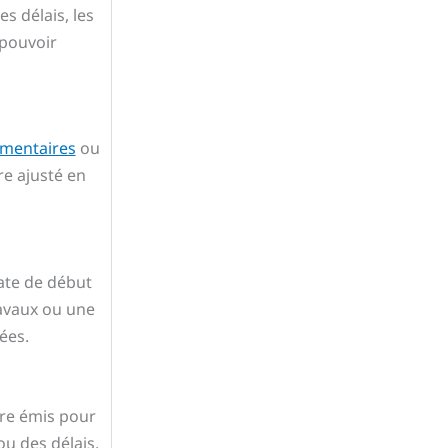
s délais, les
(pouvoir
émentaires
ou
re ajusté en
date de début
ravaux ou une
ées.
tre émis pour
u des délais.