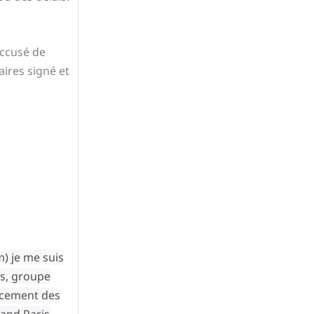
accusé de
aires signé et
) je me suis
as, groupe
ancement des
rand Paris