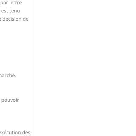
 par lettre
 est tenu
e décision de
marché.
e pouvoir
exécution des