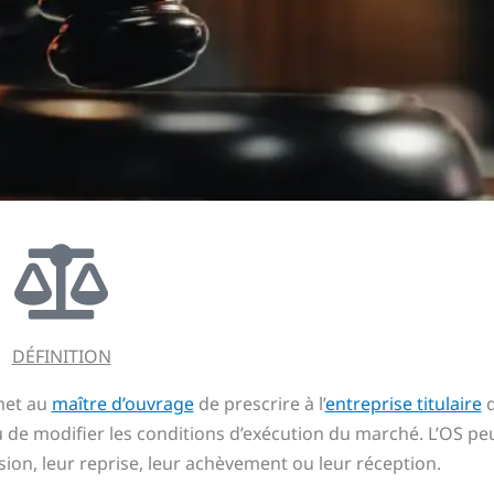
DÉFINITION
met au
maître d’ouvrage
de prescrire à l’
entreprise titulaire
d
u de modifier les conditions d’exécution du marché. L’OS pe
sion, leur reprise, leur achèvement ou leur réception.