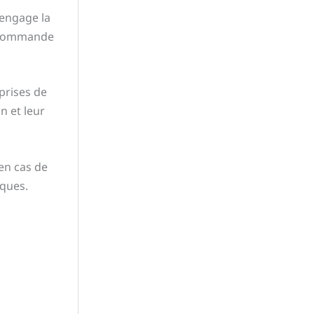
 engage la
a commande
prises de
n et leur
en cas de
iques.