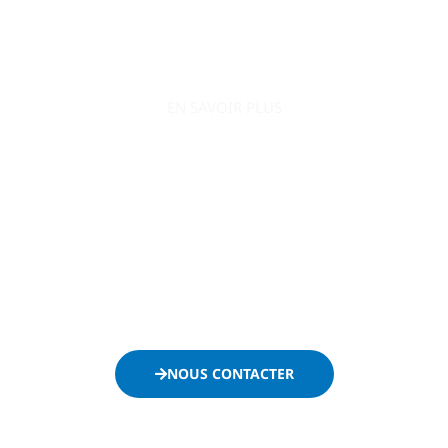
EN SAVOIR PLUS
AO Conquête s’engage à accompagner le
développement de votre entreprise en la positionnant
efficacement sur le secteur public.
Ne passez plus à côté des appels d’offres et contactez-
nous dès maintenant :
NOUS CONTACTER