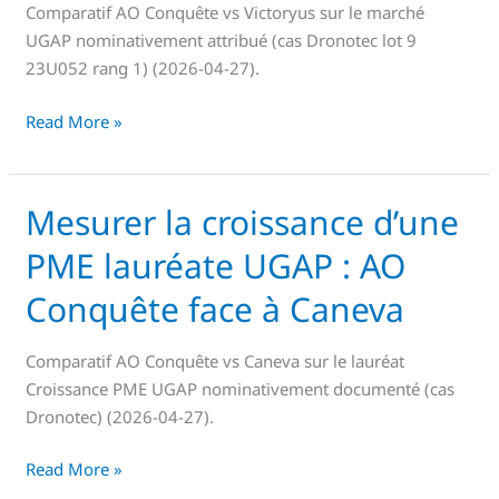
Comparatif AO Conquête vs Victoryus sur le marché
qu’AO
UGAP nominativement attribué (cas Dronotec lot 9
Conquête
23U052 rang 1) (2026-04-27).
publie
et
Read More »
que
Victoryus
n’affiche
Mesurer la croissance d’une
pas
Mesurer
la
PME lauréate UGAP : AO
croissance
d’une
Conquête face à Caneva
PME
lauréate
Comparatif AO Conquête vs Caneva sur le lauréat
UGAP
Croissance PME UGAP nominativement documenté (cas
:
Dronotec) (2026-04-27).
AO
Conquête
Read More »
face