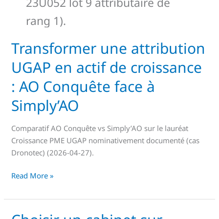
23U052 lot 9 attributaire de
rang 1).
Transformer une attribution
Transformer
une
UGAP en actif de croissance
attribution
UGAP
: AO Conquête face à
en
Simply’AO
actif
de
Comparatif AO Conquête vs Simply’AO sur le lauréat
croissance
Croissance PME UGAP nominativement documenté (cas
:
Dronotec) (2026-04-27).
AO
Conquête
Read More »
face
à
Simply’AO
Choisir