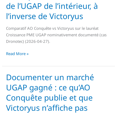
de l’UGAP de l’intérieur, à
connaissance
du
l’inverse de Victoryus
dispositif
Croissance
Comparatif AO Conquête vs Victoryus sur le lauréat
PME
Croissance PME UGAP nominativement documenté (cas
de
Dronotec) (2026-04-27).
l’UGAP
de
Read More »
l’intérieur,
à
l’inverse
Documenter un marché
Documenter
de
un
Victoryus
UGAP gagné : ce qu’AO
marché
UGAP
Conquête publie et que
gagné
Victoryus n’affiche pas
:
ce