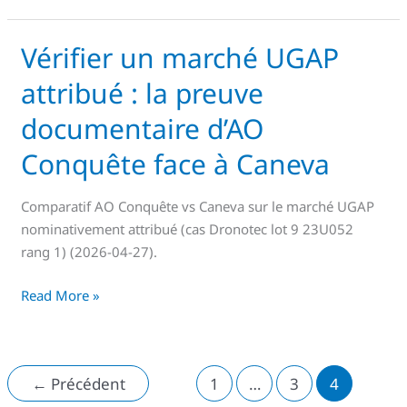
à
Caneva
Vérifier un marché UGAP
Vérifier
un
attribué : la preuve
marché
UGAP
documentaire d’AO
attribué
Conquête face à Caneva
:
la
Comparatif AO Conquête vs Caneva sur le marché UGAP
preuve
nominativement attribué (cas Dronotec lot 9 23U052
documentaire
rang 1) (2026-04-27).
d’AO
Conquête
Read More »
face
à
Caneva
←
Précédent
1
…
3
4