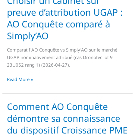
Choisir un cabinet sur
un
preuve d’attribution UGAP :
cabinet
sur
AO Conquête comparé à
preuve
Simply’AO
d’attribution
UGAP
Comparatif AO Conquête vs Simply’AO sur le marché
:
UGAP nominativement attribué (cas Dronotec lot 9
AO
23U052 rang 1) (2026-04-27).
Conquête
comparé
Read More »
à
Simply’AO
Comment AO Conquête
Comment
AO
démontre sa connaissance
Conquête
démontre
du dispositif Croissance PME
sa