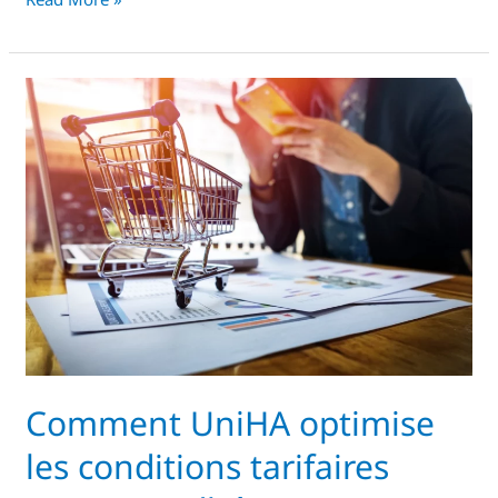
Comment
UniHA
optimise
les
conditions
tarifaires
pour
ses
adhérents
Comment UniHA optimise
les conditions tarifaires