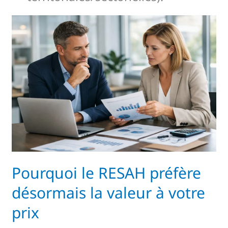
Pourquoi
le
RESAH
préfère
désormais
la
valeur
à
votre
prix
Pourquoi le RESAH préfère
désormais la valeur à votre
prix