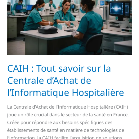
sur
la
Centrale
d’Achat
de
l’Informatique
Hospitalière
CAIH : Tout savoir sur la
Centrale d’Achat de
l’Informatique Hospitalière
La Centrale d’Achat de l’Informatique Hospitalière (CAIH)
joue un rôle crucial dans le secteur de la santé en France.
Créée pour répondre aux besoins spécifiques des
établissements de santé en matière de technologies de
l’information, la CAIH facilite l’acquisition de solutions