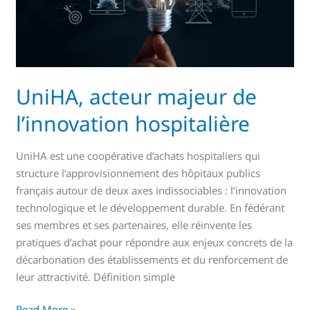
UniHA, acteur majeur de
l’innovation hospitalière
UniHA est une coopérative d’achats hospitaliers qui
structure l’approvisionnement des hôpitaux publics
français autour de deux axes indissociables : l’innovation
technologique et le développement durable. En fédérant
ses membres et ses partenaires, elle réinvente les
pratiques d’achat pour répondre aux enjeux concrets de la
décarbonation des établissements et du renforcement de
leur attractivité. Définition simple
Read More »