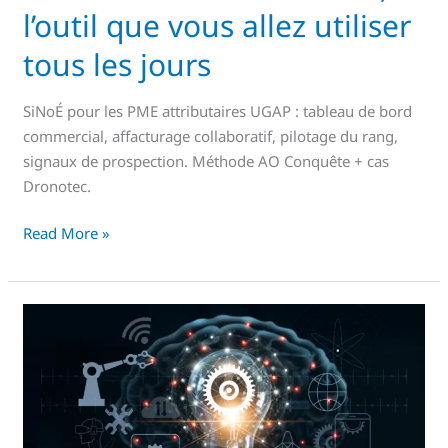
l’outil que vous allez utiliser
tous les jours
SiNoÉ pour les PME attributaires UGAP : tableau de bord
commercial, affacturage collaboratif, pilotage du rang,
signaux de prospection. Méthode AO Conquête + cas
Dronotec.
Read More »
UniHA,
acteur
majeur
de
l’innovation
hospitalière