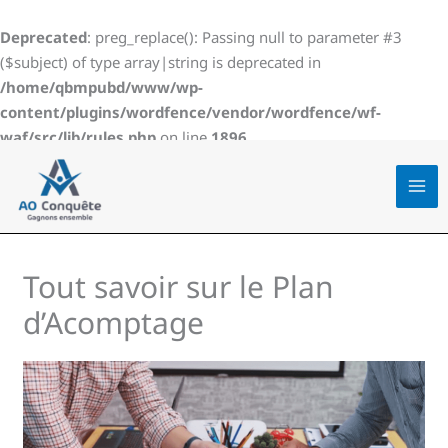
Aller
au
Deprecated
: preg_replace(): Passing null to parameter #3
contenu
($subject) of type array|string is deprecated in
/home/qbmpubd/www/wp-
content/plugins/wordfence/vendor/wordfence/wf-
waf/src/lib/rules.php
on line
1896
Tout savoir sur le Plan
d’Acomptage