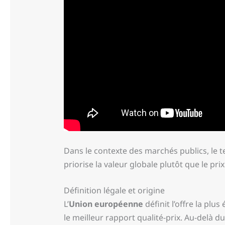
Dans le contexte des marchés publics, le
priorise la valeur globale plutôt que le prix
Définition légale et origine
L’
Union européenne
définit l’offre la p
le meilleur rapport qualité-prix. Au-delà du