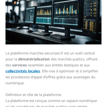
La plateforme marches-securises.fr est un outil central
pour la
dématérialisation
des marchés publics, offrant
des
services
essentiels aux entités étatiques et aux
collectivités locales
. Elle vise à optimiser et à simplifier
les procédures d’appel d’offres grâce aux avantages du
numérique.
Définition et rôle de la plateforme
La plateforme est conçue comme un
espace numérique
où les procédures de marchés publics sont gérées