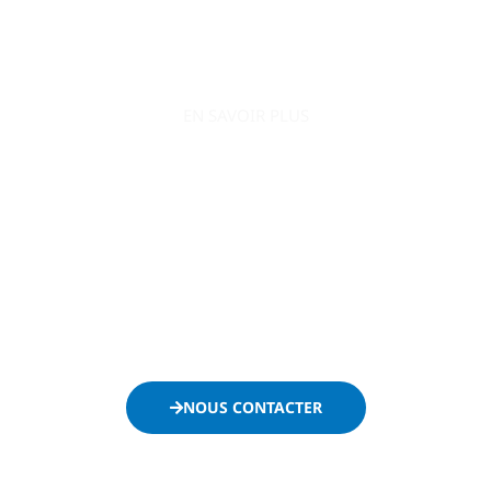
EN SAVOIR PLUS
AO Conquête s’engage à accompagner le
développement de votre entreprise en la positionnant
efficacement sur le secteur public.
Ne passez plus à côté des appels d’offres et contactez-
nous dès maintenant :
NOUS CONTACTER