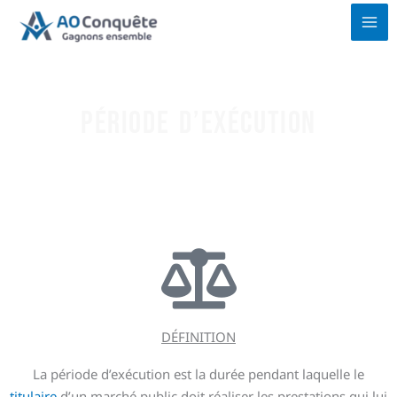
Aller
au
contenu
Période d’exécution
DÉFINITION
La période d’exécution est la durée pendant laquelle le
titulaire
d’un marché public doit réaliser les prestations qui lui