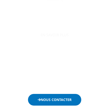
EN SAVOIR PLUS
AO Conquête s’engage à accompagner le
développement de votre entreprise en la positionnant
efficacement sur le secteur public.
Ne passez plus à côté des appels d’offres et contactez-
nous dès maintenant :
NOUS CONTACTER