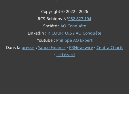
Copyright © 2022 - 2026
RCS Bobigny N°
952 827 194
Société :
AO Conquête
Linkedin :
P. COURTOIS
/
AO Conquête
Youtube :
Philippe AO Expert
Dans la
presse
:
Yahoo Finance
·
PRNewswire
·
CentralCharts
·
Le Lézard