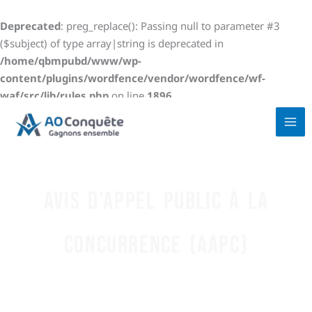
Aller
au
Deprecated
: preg_replace(): Passing null to parameter #3
contenu
($subject) of type array|string is deprecated in
/home/qbmpubd/www/wp-
content/plugins/wordfence/vendor/wordfence/wf-
waf/src/lib/rules.php
on line
1896
Avis d’appel public à la
concurrence (AAPC)