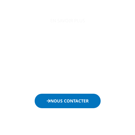
EN SAVOIR PLUS
AO Conquête s’engage à accompagner le
développement de votre entreprise en la positionnant
efficacement sur le secteur public.
Ne passez plus à côté des appels d’offres et contactez-
nous dès maintenant :
NOUS CONTACTER