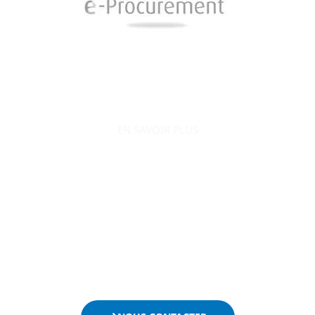
EN SAVOIR PLUS
AO Conquête s’engage à accompagner le
développement de votre entreprise en la positionnant
efficacement sur le secteur public.
Ne passez plus à côté des appels d’offres et contactez-
nous dès maintenant :