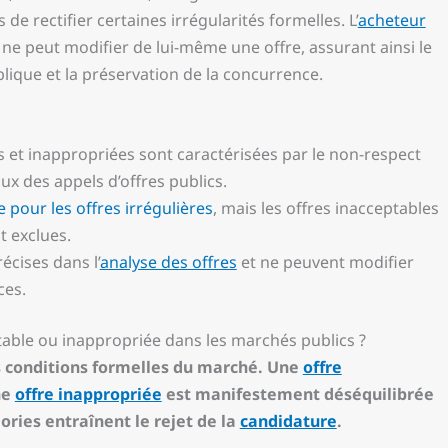
e rectifier certaines irrégularités formelles. L’
acheteur
 ne peut modifier de lui-même une offre, assurant ainsi le
ique et la préservation de la concurrence.
es et inappropriées sont caractérisées par le non-respect
x des appels d’offres publics.
 pour les offres irrégulières
, mais les offres inacceptables
 exclues.
écises dans l’
analyse des offres
et ne peuvent modifier
ces.
ptable ou inappropriée dans les marchés publics ?
es conditions formelles du marché. Une
offre
ne
offre inappropriée
est manifestement déséquilibrée
ries entraînent le rejet de la
candidature
.