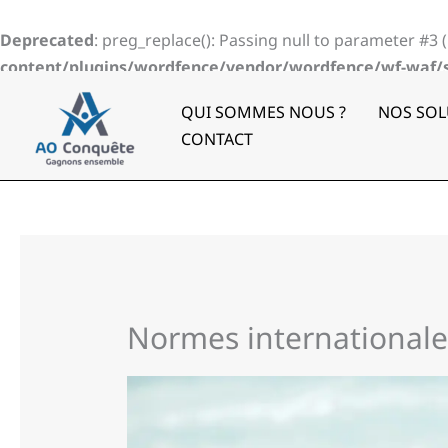
Aller
au
Deprecated
: preg_replace(): Passing null to parameter #3 
contenu
content/plugins/wordfence/vendor/wordfence/wf-waf/sr
QUI SOMMES NOUS ?
NOS SOL
CONTACT
Normes internationale