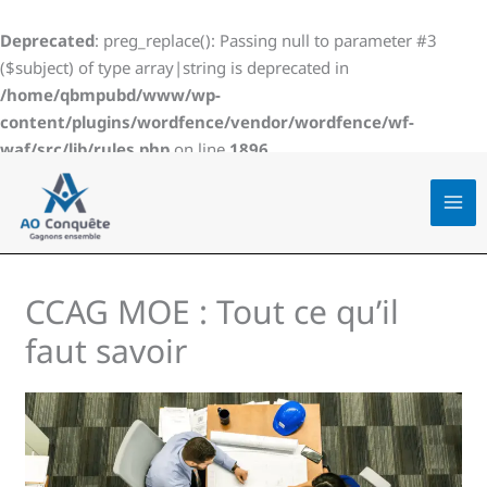
Aller
au
Deprecated
: preg_replace(): Passing null to parameter #3
contenu
($subject) of type array|string is deprecated in
/home/qbmpubd/www/wp-
content/plugins/wordfence/vendor/wordfence/wf-
waf/src/lib/rules.php
on line
1896
CCAG MOE : Tout ce qu’il
faut savoir