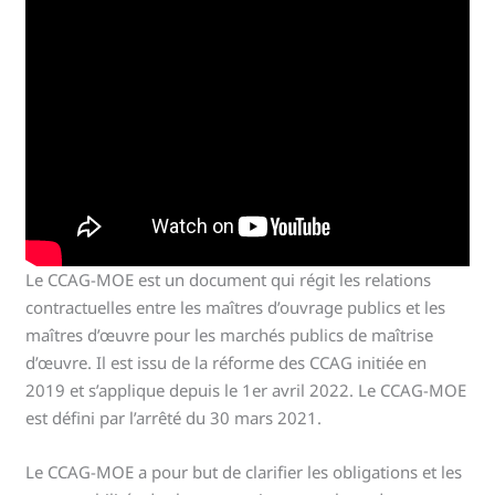
Le CCAG-MOE est un document qui régit les relations
contractuelles entre les maîtres d’ouvrage publics et les
maîtres d’œuvre pour les marchés publics de maîtrise
d’œuvre. Il est issu de la réforme des CCAG initiée en
2019 et s’applique depuis le 1er avril 2022. Le CCAG-MOE
est défini par l’arrêté du 30 mars 2021.
Le CCAG-MOE a pour but de clarifier les obligations et les