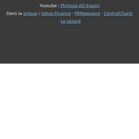
Youtube :
Philippe AO Expert
Dans la
presse
:
Yahoo Finance
·
PRNewswire
·
CentralCharts
·
Le Lézard