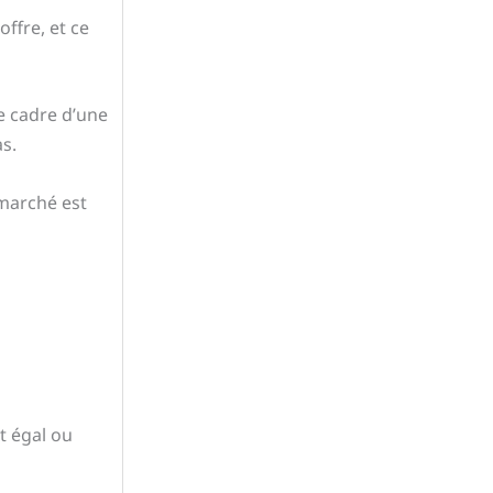
offre, et ce
e cadre d’une
as.
 marché est
t égal ou