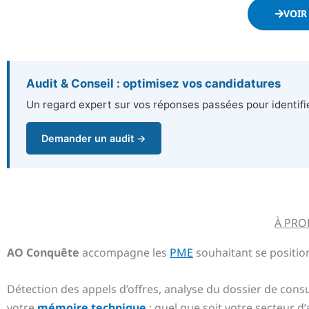
VOIR
Audit & Conseil : optimisez vos candidatures
Un regard expert sur vos réponses passées pour identifie
Demander un audit →
À PRO
AO Conquête
accompagne les
PME
souhaitant se positio
Détection des appels d’offres, analyse du dossier de cons
votre
mémoire technique
: quel que soit votre secteur d