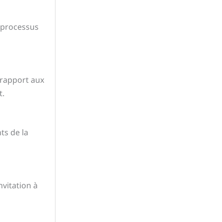
u processus
 rapport aux
t.
ts de la
nvitation à