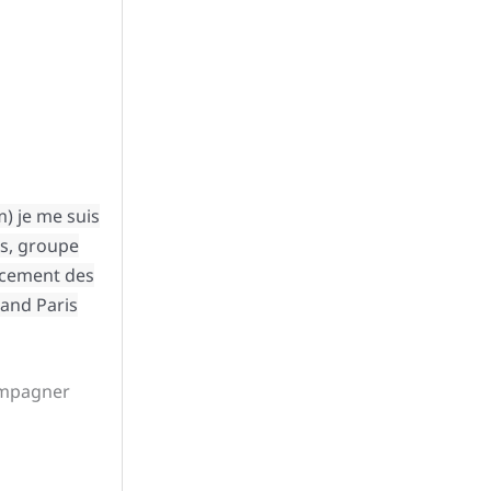
) je me suis
as, groupe
ancement des
rand Paris
compagner