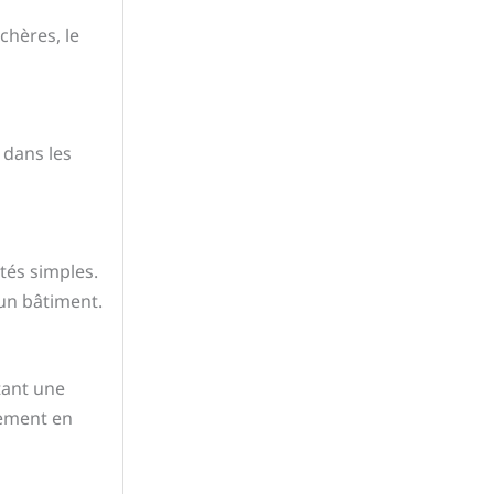
chères, le
 dans les
tés simples.
un bâtiment.
tant une
lement en