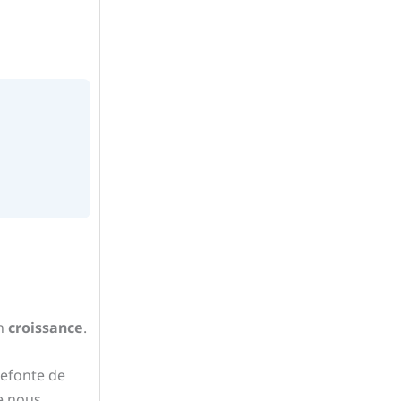
en
croissance
.
refonte de
ue nous