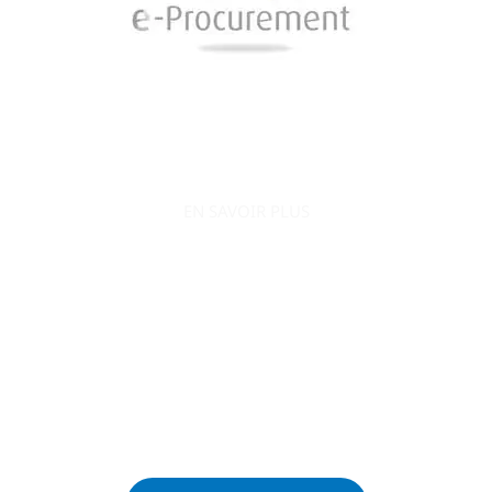
EN SAVOIR PLUS
AO Conquête s’engage à accompagner le
développement de votre entreprise en la positionnant
efficacement sur le secteur public.
Ne passez plus à côté des appels d’offres et contactez-
nous dès maintenant :