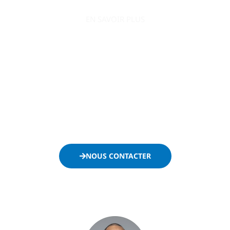
EN SAVOIR PLUS
AO Conquête s’engage à accompagner le
développement de votre entreprise en la positionnant
efficacement sur le secteur public.
Ne passez plus à côté des appels d’offres et contactez-
nous dès maintenant :
NOUS CONTACTER