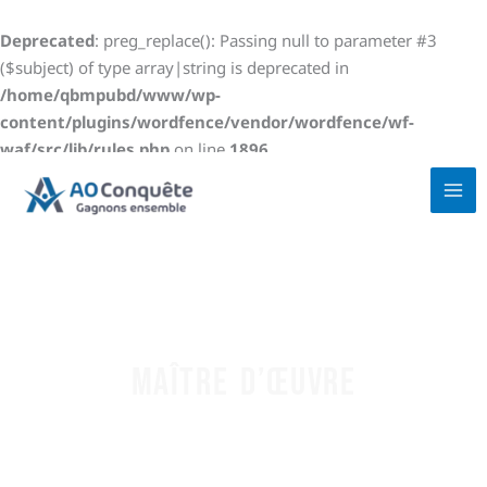
Aller
au
Deprecated
: preg_replace(): Passing null to parameter #3
contenu
($subject) of type array|string is deprecated in
/home/qbmpubd/www/wp-
content/plugins/wordfence/vendor/wordfence/wf-
waf/src/lib/rules.php
on line
1896
Maître d’œuvre