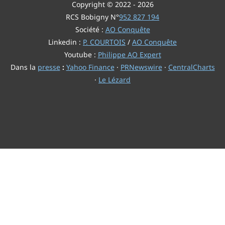
Copyright © 2022 - 2026
RCS Bobigny N°
952 827 194
Société :
AO Conquête
Linkedin :
P. COURTOIS
/
AO Conquête
Youtube :
Philippe AO Expert
Dans la
presse
:
Yahoo Finance
·
PRNewswire
·
CentralCharts
·
Le Lézard